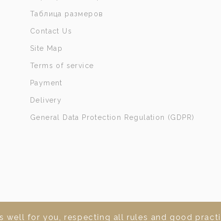
Таблица размеров
Contact Us
Site Map
Terms of service
Payment
Delivery
General Data Protection Regulation (GDPR)
 well for you, respecting all rules and good practi