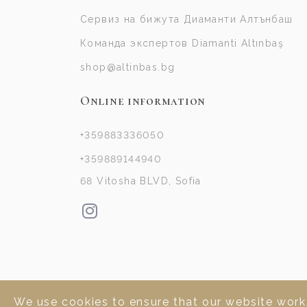
Сервиз на бижута Диаманти Алтънбаш
Команда экспертов Diamanti Altınbaş
shop@altinbas.bg
Online information
+359883336050
+359889144940
68 Vitosha BLVD, Sofia
We use cookies to ensure that our website works