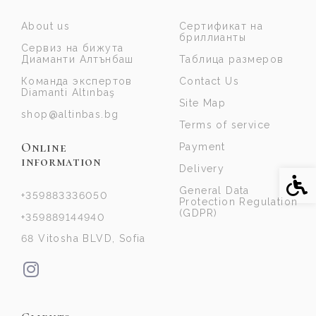
About us
Сертификат на
бриллианты
Сервиз на бижута
Диаманти Алтънбаш
Таблица размеров
Команда экспертов
Contact Us
Diamanti Altınbaş
Site Map
shop@altinbas.bg
Terms of service
Online
Payment
information
Delivery
Acce
General Data
+359883336050
Protection Regulation
(GDPR)
+359889144940
68 Vitosha BLVD, Sofia