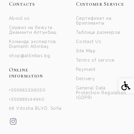
Contacts
Customer Service
About us
Сертификат на
бриллианты
Сервиз на бижута
Диаманти Алтънбаш
Таблица размеров
Команда экспертов
Contact Us
Diamanti Altınbaş
Site Map
shop@altinbas.bg
Terms of service
Online
Payment
information
Delivery
Acce
General Data
+359883336050
Protection Regulation
(GDPR)
+359889144940
68 Vitosha BLVD, Sofia