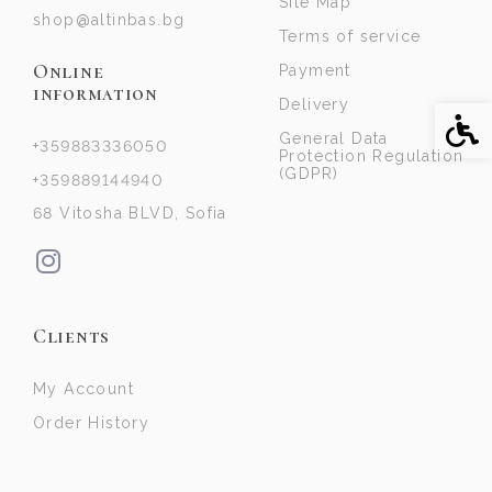
Site Map
shop@altinbas.bg
Terms of service
Online
Payment
information
Delivery
Acce
General Data
+359883336050
Protection Regulation
(GDPR)
+359889144940
68 Vitosha BLVD, Sofia
Clients
My Account
Order History