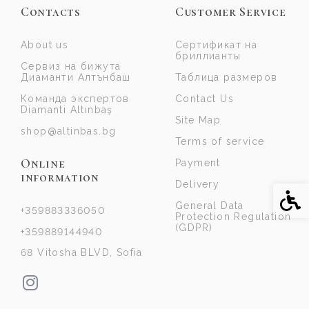
Contacts
Customer Service
About us
Сертификат на
бриллианты
Сервиз на бижута
Диаманти Алтънбаш
Таблица размеров
Команда экспертов
Contact Us
Diamanti Altınbaş
Site Map
shop@altinbas.bg
Terms of service
Online
Payment
information
Delivery
Acce
General Data
+359883336050
Protection Regulation
(GDPR)
+359889144940
68 Vitosha BLVD, Sofia