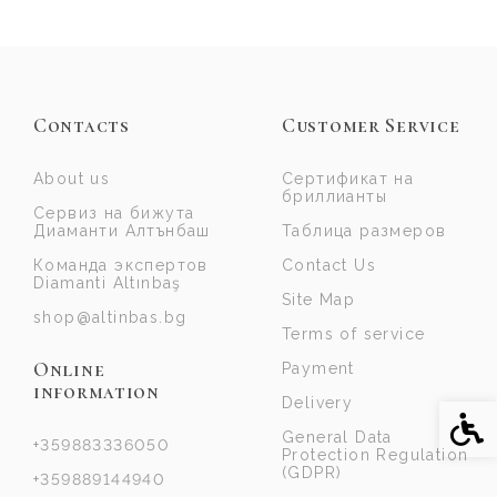
Contacts
Customer Service
About us
Сертификат на
бриллианты
Сервиз на бижута
Диаманти Алтънбаш
Таблица размеров
Команда экспертов
Contact Us
Diamanti Altınbaş
Site Map
shop@altinbas.bg
Terms of service
Online
Payment
information
Delivery
Acce
General Data
+359883336050
Protection Regulation
(GDPR)
+359889144940