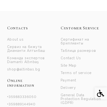
Contacts
Customer Service
About us
Сертификат на
бриллианты
Сервиз на бижута
Диаманти Алтънбаш
Таблица размеров
Команда экспертов
Contact Us
Diamanti Altınbaş
Site Map
shop@altinbas.bg
Terms of service
Online
Payment
information
Delivery
Acce
General Data
+359883336050
Protection Regulation
(GDPR)
+359889144940