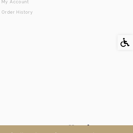
My Account
Order History
Acce