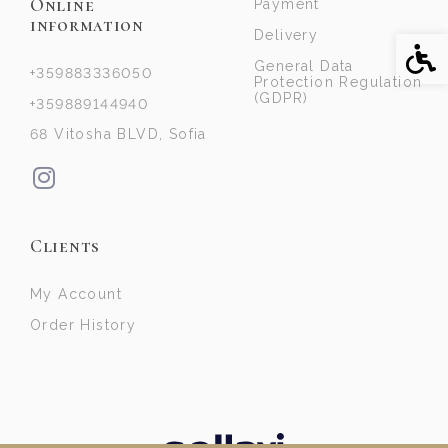
Online
Payment
information
Delivery
Acce
General Data
+359883336050
Protection Regulation
(GDPR)
+359889144940
68 Vitosha BLVD, Sofia
Clients
My Account
Order History