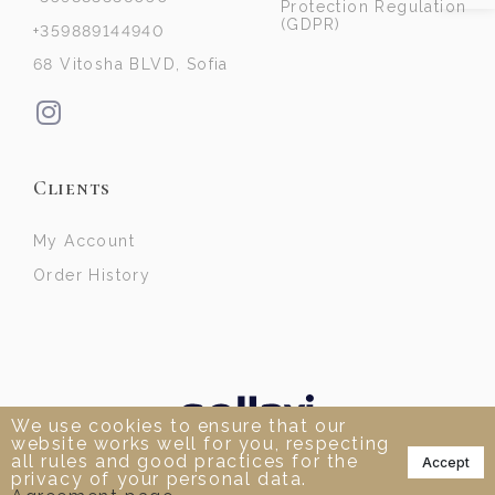
Protection Regulation
(GDPR)
+359889144940
68 Vitosha BLVD, Sofia
Clients
My Account
Order History
We use cookies to ensure that our
website works well for you, respecting
📞
all rules and good practices for the
Accept
privacy of your personal data.