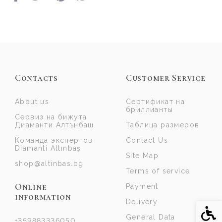
Contacts
Customer Service
About us
Сертификат на
бриллианты
Сервиз на бижута
Диаманти Алтънбаш
Таблица размеров
Команда экспертов
Contact Us
Diamanti Altınbaş
Site Map
shop@altinbas.bg
Terms of service
Online
Payment
information
Delivery
Acce
General Data
+359883336050