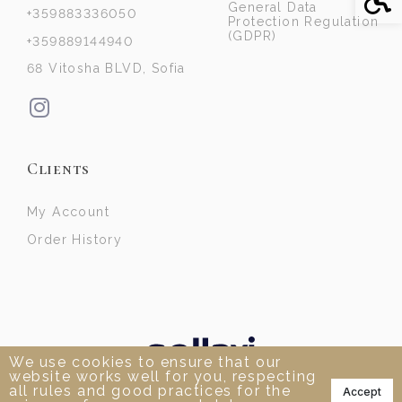
General Data
+359883336050
Protection Regulation
(GDPR)
+359889144940
68 Vitosha BLVD, Sofia
Clients
My Account
Order History
We use cookies to ensure that our
website works well for you, respecting
📞
all rules and good practices for the
Accept