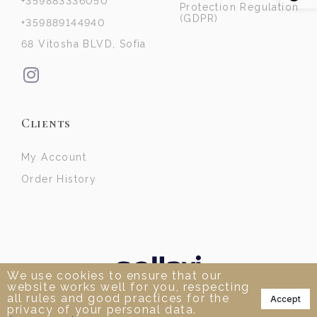
+359883336050
Protection Regulation
(GDPR)
+359889144940
68 Vitosha BLVD, Sofia
Clients
My Account
Order History
We use cookies to ensure that our
website works well for you, respecting
📞
all rules and good practices for the
Accept
privacy of your personal data.