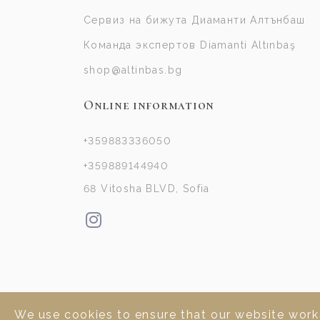
Сервиз на бижута Диаманти Алтънбаш
Команда экспертов Diamanti Altınbaş
shop@altinbas.bg
Online information
+359883336050
+359889144940
68 Vitosha BLVD, Sofia
We use cookies to ensure that our website works