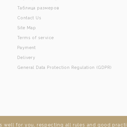
Таблица размеров
Contact Us
Site Map
Terms of service
Payment
Delivery
General Data Protection Regulation (GDPR)
 well for you, respecting all rules and good practi