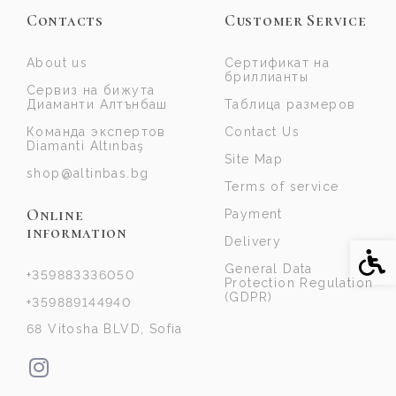
Contacts
Customer Service
About us
Сертификат на
бриллианты
Сервиз на бижута
Диаманти Алтънбаш
Таблица размеров
Команда экспертов
Contact Us
Diamanti Altınbaş
Site Map
shop@altinbas.bg
Terms of service
Online
Payment
information
Delivery
Acce
General Data
+359883336050
Protection Regulation
(GDPR)
+359889144940
68 Vitosha BLVD, Sofia