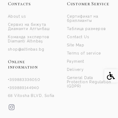
Contacts
Customer Service
About us
Сертификат на
бриллианты
Сервиз на бижута
Диаманти Алтънбаш
Таблица размеров
Команда экспертов
Contact Us
Diamanti Altınbaş
Site Map
shop@altinbas.bg
Terms of service
Online
Payment
information
Delivery
Acce
General Data
+359883336050
Protection Regulation
(GDPR)
+359889144940
68 Vitosha BLVD, Sofia