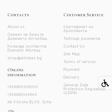
Contacts
Customer Service
About us
Сертификат на
бриллианты
Сервиз на бижута
Диаманти Алтънбаш
Таблица размеров
Команда экспертов
Contact Us
Diamanti Altınbaş
Site Map
shop@altinbas.bg
Terms of service
Online
Payment
information
Delivery
Acce
General Data
+359883336050
Protection Regulation
(GDPR)
+359889144940
68 Vitosha BLVD, Sofia