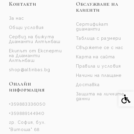
Контакти
Обслужване на
клиенти
За нас
Сертификат
Общи условия
диаманти
Сервиз на бижута
Таблица с размери
Диаманти Алтънбаш
Свържете се с нас
Екипът от Експерти
на Диаманти
Карта на сайта
Алтънбаш
Правила и условия
shop@altinbas.bg
Начини на плащане
Онлайн
Доставка
информация
Защита на личните
Спе
данни
+359883336050
+359889144940
гр. София, бул.
"Витоша" 68