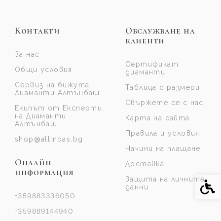
Контакти
Обслужване на
клиенти
За нас
Сертификат
Общи условия
диаманти
Сервиз на бижута
Таблица с размери
Диаманти Алтънбаш
Свържете се с нас
Екипът от Експерти
на Диаманти
Карта на сайта
Алтънбаш
Правила и условия
shop@altinbas.bg
Начини на плащане
Онлайн
Доставка
информация
Защита на личните
Спе
данни
+359883336050
+359889144940