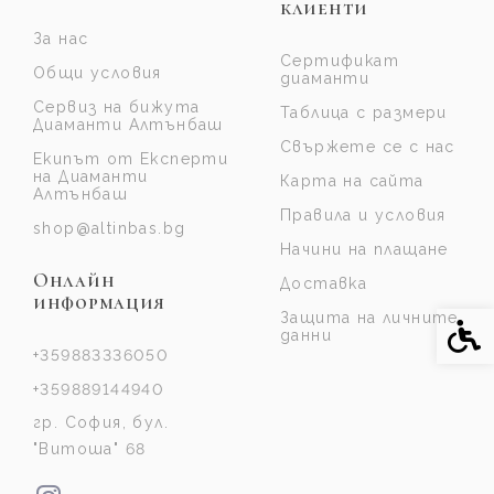
клиенти
За нас
Сертификат
Общи условия
диаманти
Сервиз на бижута
Таблица с размери
Диаманти Алтънбаш
Свържете се с нас
Екипът от Експерти
на Диаманти
Карта на сайта
Алтънбаш
Правила и условия
shop@altinbas.bg
Начини на плащане
Онлайн
Доставка
информация
Защита на личните
Спе
данни
+359883336050
+359889144940
гр. София, бул.
"Витоша" 68