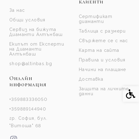
клиенти
За нас
Сертификат
Общи условия
диаманти
Сервиз на бижута
Таблица с размери
Диаманти Алтънбаш
Свържете се с нас
Екипът от Експерти
на Диаманти
Карта на сайта
Алтънбаш
Правила и условия
shop@altinbas.bg
Начини на плащане
Онлайн
Доставка
информация
Защита на личните
Спе
данни
+359883336050
+359889144940
гр. София, бул.
"Витоша" 68