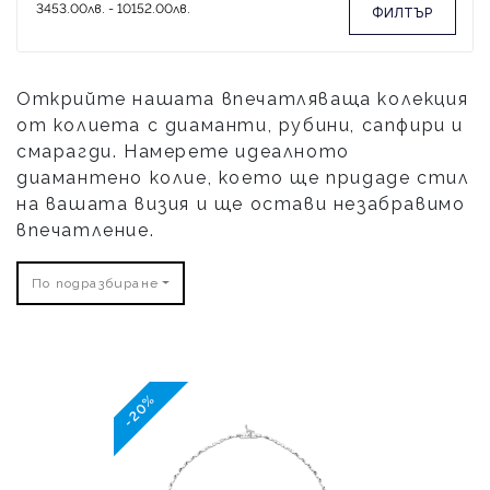
ФИЛТЪР
Открийте нашата впечатляваща колекция
от колиета с диаманти, рубини, сапфири и
смарагди. Намерете идеалното
диамантено колие, което ще придаде стил
на вашата визия и ще остави незабравимо
впечатление.
По подразбиране
-20%