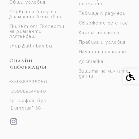
Общи условия
диаманти
Сервиз на бижута
Таблица с размери
Диаманти Алтънбаш
Свържете се с нас
Екипът от Експерти
на Диаманти
Карта на сайта
Алтънбаш
Правила и условия
shop@altinbas.bg
Начини на плащане
Онлайн
Доставка
информация
Защита на личните
Спе
данни
+359883336050
+359889144940
гр. София, бул.
"Витоша" 68