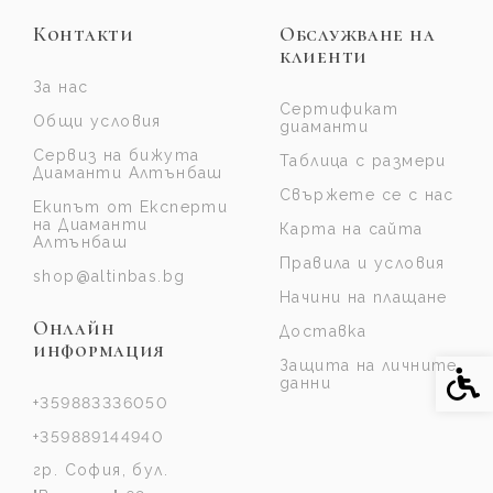
Контакти
Обслужване на
клиенти
За нас
Сертификат
Общи условия
диаманти
Сервиз на бижута
Таблица с размери
Диаманти Алтънбаш
Свържете се с нас
Екипът от Експерти
на Диаманти
Карта на сайта
Алтънбаш
Правила и условия
shop@altinbas.bg
Начини на плащане
Онлайн
Доставка
информация
Защита на личните
Спе
данни
+359883336050
+359889144940
гр. София, бул.