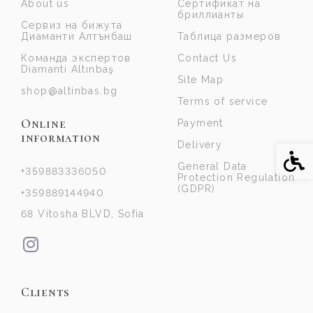
About us
Сертификат на
бриллианты
Сервиз на бижута
Диаманти Алтънбаш
Таблица размеров
Команда экспертов
Contact Us
Diamanti Altınbaş
Site Map
shop@altinbas.bg
Terms of service
Online
Payment
information
Delivery
Acce
General Data
+359883336050
Protection Regulation
(GDPR)
+359889144940
68 Vitosha BLVD, Sofia
Clients