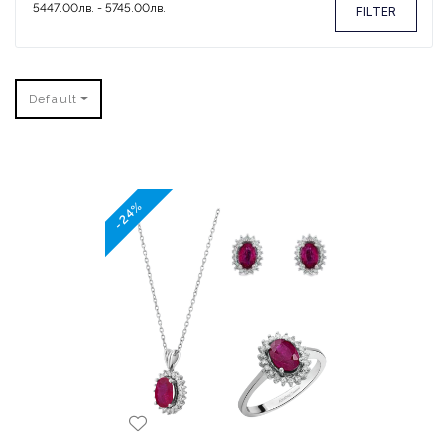
FILTER
Default
-24%