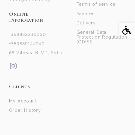
Terms of service
Online
Payment
information
Delivery
Acce
General Data
+359883336050
Protection Regulation
(GDPR)
+359889144940
68 Vitosha BLVD, Sofia
Clients
My Account
Order History