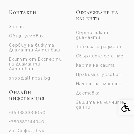
Контакти
Обслужване на
клиенти
За нас
Сертификат
Общи условия
диаманти
Сервиз на бижута
Таблица с размери
Диаманти Алтънбаш
Свържете се с нас
Екипът от Експерти
на Диаманти
Карта на сайта
Алтънбаш
Правила и условия
shop@altinbas.bg
Начини на плащане
Онлайн
Доставка
информация
Защита на личните
Спе
данни
+359883336050
+359889144940
гр. София, бул.