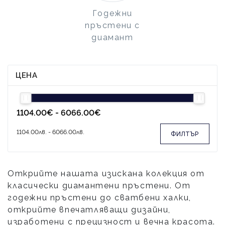
Годежни
пръстени с
диамант
ЦЕНА
ФИЛТЪР
Открийте нашата изискана колекция от
класически диамантени пръстени. От
годежни пръстени до сватбени халки,
открийте впечатляващи дизайни,
изработени с прецизност и вечна красота.