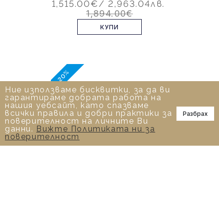
1,515.00€
/ 2,963.04лв.
1,894.00€
КУПИ
-20%
Ние използваме бисквитки, за да ви
гарантираме добрата работа на
нашия уебсайт, като спазваме
всички правила и добри практики за
Разбрах
📞
поверителност на личните Ви
данни.
Вижте Политиката ни за
поверителност
0.40 К ПРЪСТЕН С ДИАМАНТ