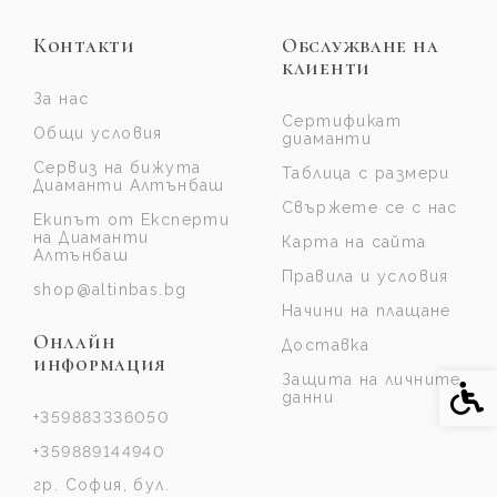
Контакти
Обслужване на
клиенти
За нас
Сертификат
Общи условия
диаманти
Сервиз на бижута
Таблица с размери
Диаманти Алтънбаш
Свържете се с нас
Екипът от Експерти
на Диаманти
Карта на сайта
Алтънбаш
Правила и условия
shop@altinbas.bg
Начини на плащане
Онлайн
Доставка
информация
Защита на личните
Спе
данни
+359883336050
+359889144940
гр. София, бул.