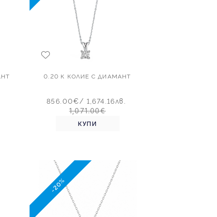
АНТ
0.20 К КOЛИЕ С ДИАМАНТ
856.00€
/ 1,674.16лв.
1,071.00€
КУПИ
-20%