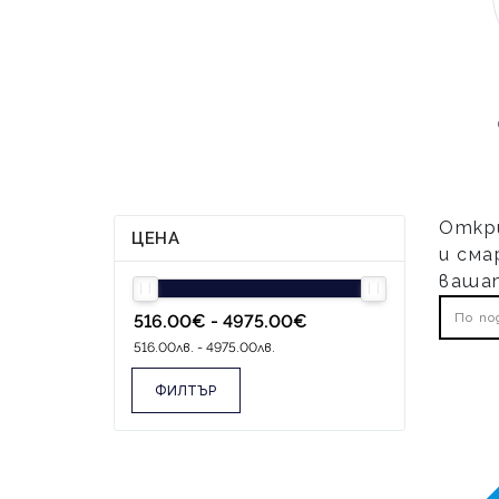
Откри
ЦЕНА
и сма
вашат
По по
ФИЛТЪР