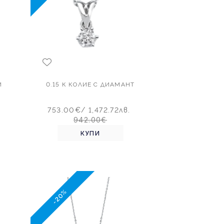
И
0.15 К КОЛИЕ С ДИАМАНТ
753.00€
/ 1,472.72лв.
942.00€
КУПИ
-20%