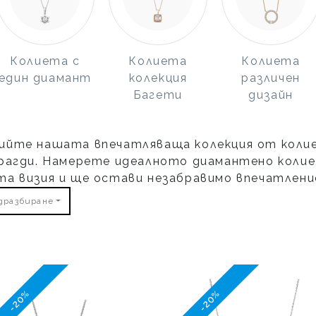
Колиета с
Колиета
Колиета
един диамант
колекция
различен
Багети
дизайн
йте нашата впечатляваща колекция от колиет
рагди. Намерете идеалното диамантено колие
а визия и ще остави незабравимо впечатлени
дразбиране
-20%
-20%