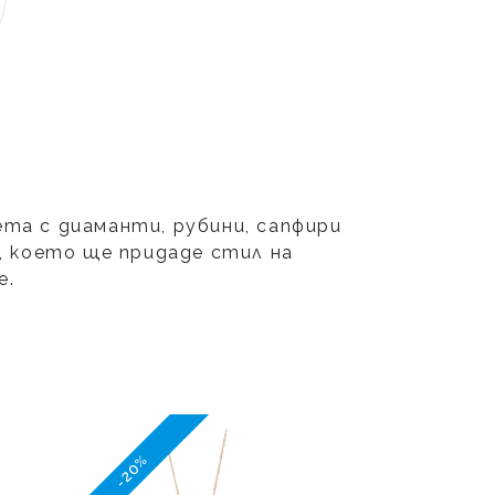
а с диаманти, рубини, сапфири
, което ще придаде стил на
е.
-20%