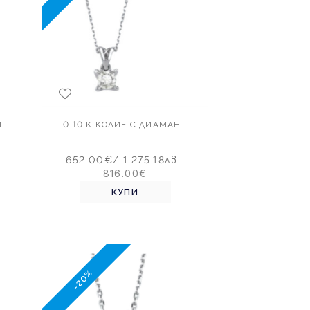
И
0.10 K КОЛИЕ С ДИАМАНТ
652.00€
/ 1,275.18лв.
816.00€
КУПИ
-20%