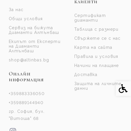
клиенти
За нас
Сертификат
Общи условия
диаманти
Сервиз на бижута
Таблица с размери
Диаманти Алтънбаш
Свържете се с нас
Екипът от Експерти
на Диаманти
Карта на сайта
Алтънбаш
Правила и условия
shop@altinbas.bg
Начини на плащане
Онлайн
Доставка
информация
Защита на личните
Спе
данни
+359883336050
+359889144940
гр. София, бул.
"Витоша" 68