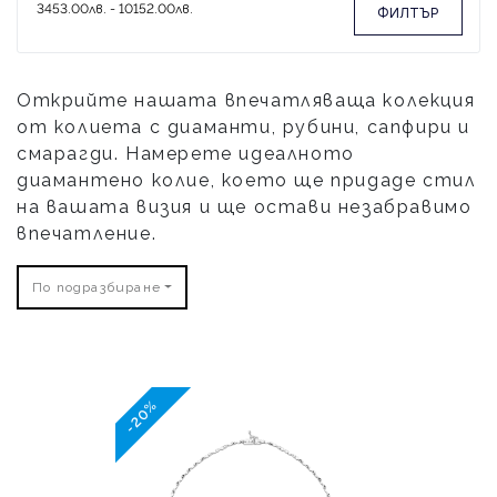
ФИЛТЪР
Открийте нашата впечатляваща колекция
от колиета с диаманти, рубини, сапфири и
смарагди. Намерете идеалното
диамантено колие, което ще придаде стил
на вашата визия и ще остави незабравимо
впечатление.
По подразбиране
-20%