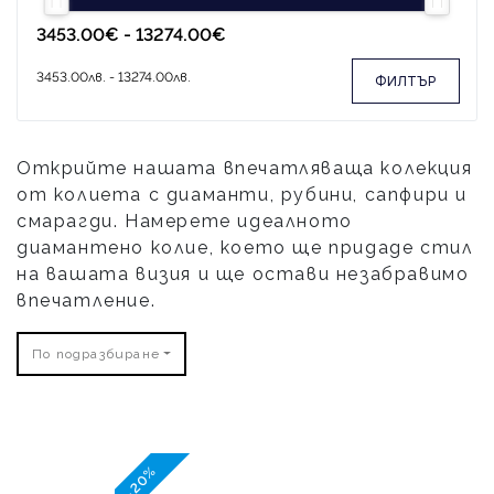
ФИЛТЪР
Открийте нашата впечатляваща колекция
от колиета с диаманти, рубини, сапфири и
смарагди. Намерете идеалното
диамантено колие, което ще придаде стил
на вашата визия и ще остави незабравимо
впечатление.
По подразбиране
-20%