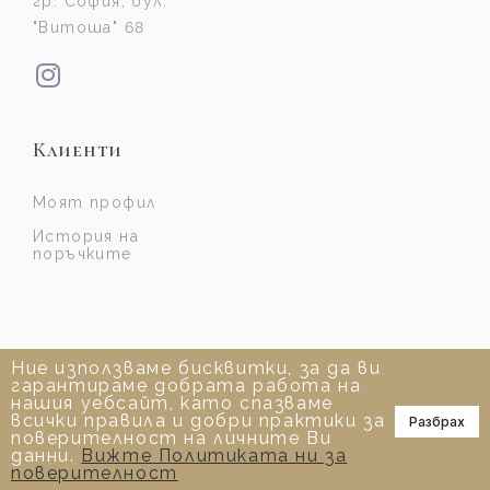
гр. София, бул.
"Витоша" 68
Клиенти
Моят профил
История на
поръчките
Ние използваме бисквитки, за да ви
гарантираме добрата работа на
нашия уебсайт, като спазваме
всички правила и добри практики за
Разбрах
📞
поверителност на личните Ви
данни.
Вижте Политиката ни за
поверителност