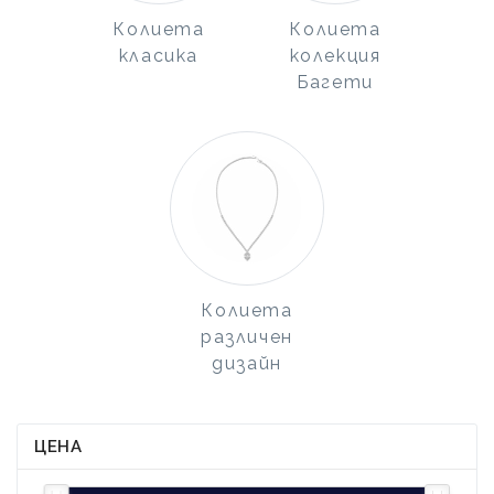
Колиета
Колиета
класика
колекция
Багети
Колиета
различен
дизайн
ЦЕНА