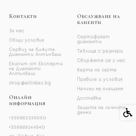
Контакти
Обслужване на
клиенти
За нас
Сертификат
Общи условия
диаманти
Сервиз на бижута
Таблица с размери
Диаманти Алтънбаш
Свържете се с нас
Екипът от Експерти
на Диаманти
Карта на сайта
Алтънбаш
Правила и условия
shop@altinbas.bg
Начини на плащане
Онлайн
Доставка
информация
Защита на личните
Спе
данни
+359883336050
+359889144940