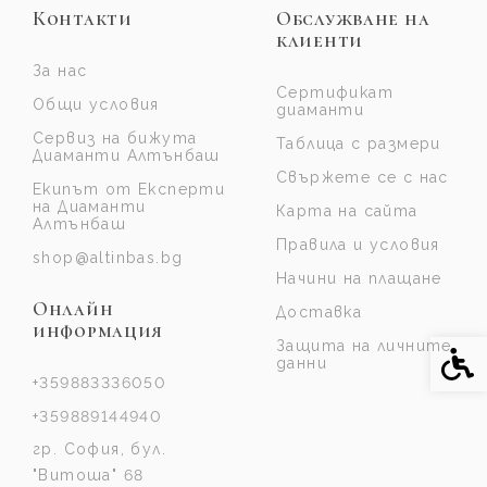
Контакти
Обслужване на
клиенти
За нас
Сертификат
Общи условия
диаманти
Сервиз на бижута
Таблица с размери
Диаманти Алтънбаш
Свържете се с нас
Екипът от Експерти
на Диаманти
Карта на сайта
Алтънбаш
Правила и условия
shop@altinbas.bg
Начини на плащане
Онлайн
Доставка
информация
Защита на личните
Спе
данни
+359883336050
+359889144940
гр. София, бул.
"Витоша" 68