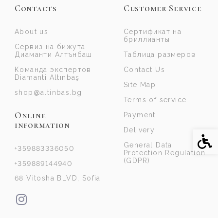
Contacts
Customer Service
About us
Сертификат на
бриллианты
Сервиз на бижута
Диаманти Алтънбаш
Таблица размеров
Команда экспертов
Contact Us
Diamanti Altınbaş
Site Map
shop@altinbas.bg
Terms of service
Online
Payment
information
Delivery
Acce
General Data
+359883336050
Protection Regulation
(GDPR)
+359889144940
68 Vitosha BLVD, Sofia