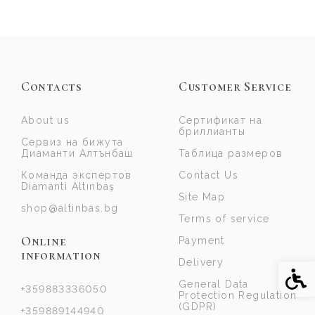
Contacts
Customer Service
About us
Сертификат на
бриллианты
Сервиз на бижута
Диаманти Алтънбаш
Таблица размеров
Команда экспертов
Contact Us
Diamanti Altınbaş
Site Map
shop@altinbas.bg
Terms of service
Online
Payment
information
Delivery
Acce
General Data
+359883336050
Protection Regulation
(GDPR)
+359889144940