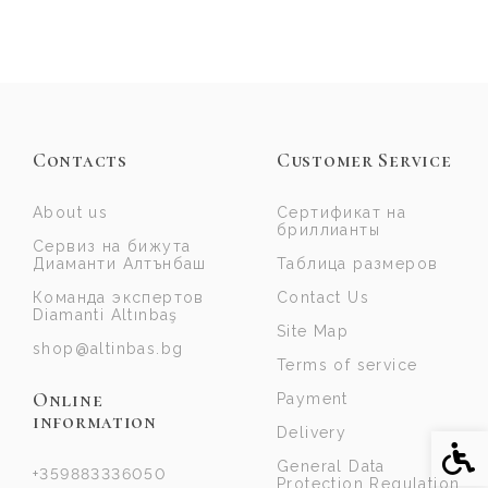
Contacts
Customer Service
About us
Сертификат на
бриллианты
Сервиз на бижута
Диаманти Алтънбаш
Таблица размеров
Команда экспертов
Contact Us
Diamanti Altınbaş
Site Map
shop@altinbas.bg
Terms of service
Online
Payment
information
Delivery
Acce
General Data
+359883336050
Protection Regulation