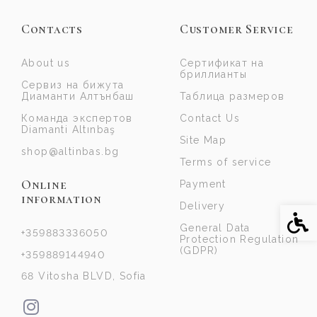
Contacts
Customer Service
About us
Сертификат на
бриллианты
Сервиз на бижута
Диаманти Алтънбаш
Таблица размеров
Команда экспертов
Contact Us
Diamanti Altınbaş
Site Map
shop@altinbas.bg
Terms of service
Online
Payment
information
Delivery
Acce
General Data
+359883336050
Protection Regulation
(GDPR)
+359889144940
68 Vitosha BLVD, Sofia