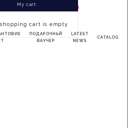
My cart
0
0
 shopping cart is empty
АНТОВИЕ
ПОДАРОЧНЬЙ
LATEST
CATALOG
ЕТ
ВАУЧЕР
NEWS