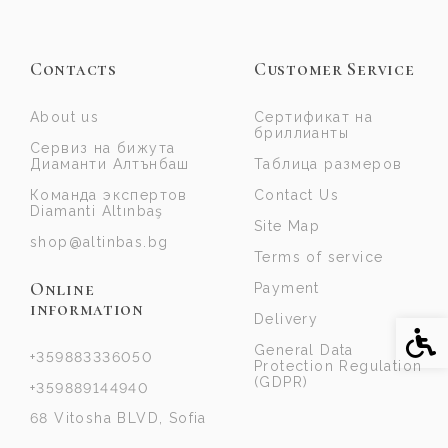
Contacts
Customer Service
About us
Сертификат на
бриллианты
Сервиз на бижута
Диаманти Алтънбаш
Таблица размеров
Команда экспертов
Contact Us
Diamanti Altınbaş
Site Map
shop@altinbas.bg
Terms of service
Online
Payment
information
Delivery
Acce
General Data
+359883336050
Protection Regulation
(GDPR)
+359889144940
68 Vitosha BLVD, Sofia