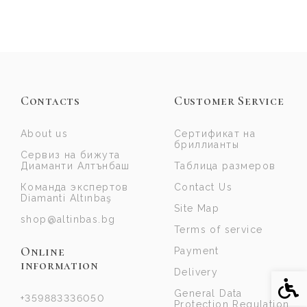
Contacts
Customer Service
About us
Сертификат на
бриллианты
Сервиз на бижута
Диаманти Алтънбаш
Таблица размеров
Команда экспертов
Contact Us
Diamanti Altınbaş
Site Map
shop@altinbas.bg
Terms of service
Online
Payment
information
Delivery
Acce
General Data
+359883336050
Protection Regulation