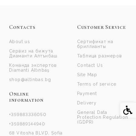
Contacts
Customer Service
About us
Сертификат на
бриллианты
Сервиз на бижута
Диаманти Алтънбаш
Таблица размеров
Команда экспертов
Contact Us
Diamanti Altınbaş
Site Map
shop@altinbas.bg
Terms of service
Online
Payment
information
Delivery
Acce
General Data
+359883336050
Protection Regulation
(GDPR)
+359889144940
68 Vitosha BLVD, Sofia