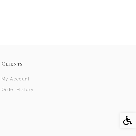
Clients
My Account
Order History
Acce