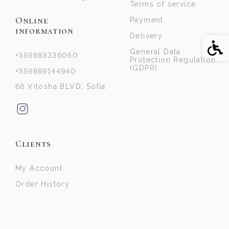
Terms of service
Online
Payment
information
Delivery
Acce
General Data
+359883336050
Protection Regulation
(GDPR)
+359889144940
68 Vitosha BLVD, Sofia
Clients
My Account
Order History