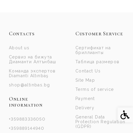
Contacts
Customer Service
About us
Сертификат на
бриллианты
Сервиз на бижута
Диаманти Алтънбаш
Таблица размеров
Команда экспертов
Contact Us
Diamanti Altınbaş
Site Map
shop@altinbas.bg
Terms of service
Online
Payment
information
Delivery
Acce
General Data
+359883336050
Protection Regulation
(GDPR)
+359889144940