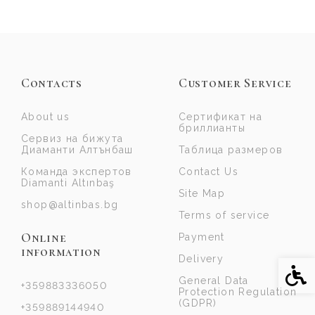
Contacts
Customer Service
About us
Сертификат на
бриллианты
Сервиз на бижута
Диаманти Алтънбаш
Таблица размеров
Команда экспертов
Contact Us
Diamanti Altınbaş
Site Map
shop@altinbas.bg
Terms of service
Online
Payment
information
Delivery
Acce
General Data
+359883336050
Protection Regulation
(GDPR)
+359889144940