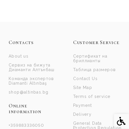
Contacts
Customer Service
About us
Сертификат на
бриллианты
Сервиз на бижута
Диаманти Алтънбаш
Таблица размеров
Команда экспертов
Contact Us
Diamanti Altınbaş
Site Map
shop@altinbas.bg
Terms of service
Online
Payment
information
Delivery
Acce
General Data
+359883336050
Protection Regulation