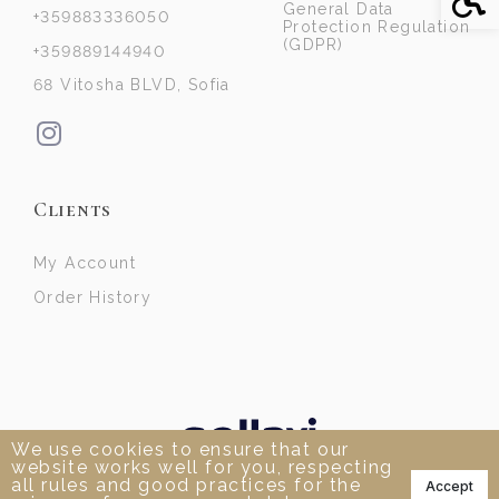
General Data
+359883336050
Protection Regulation
(GDPR)
+359889144940
68 Vitosha BLVD, Sofia
Clients
My Account
Order History
We use cookies to ensure that our
website works well for you, respecting
📞
all rules and good practices for the
Accept