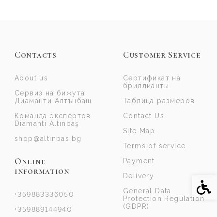
Contacts
Customer Service
About us
Сертификат на
бриллианты
Сервиз на бижута
Диаманти Алтънбаш
Таблица размеров
Команда экспертов
Contact Us
Diamanti Altınbaş
Site Map
shop@altinbas.bg
Terms of service
Online
Payment
information
Delivery
Acce
General Data
+359883336050
Protection Regulation
(GDPR)
+359889144940