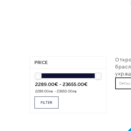
Откро
PRICE
брасл
украш
Defau
FILTER