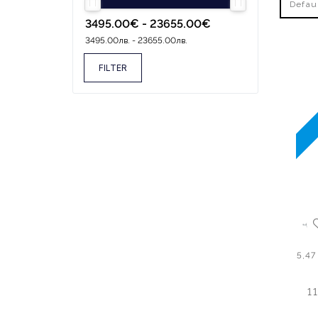
Defau
FILTER
5,4
1