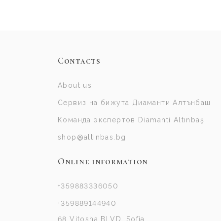
Contacts
About us
Сервиз на бижута Диаманти Алтънбаш
Команда экспертов Diamanti Altınbaş
shop@altinbas.bg
Online information
+359883336050
+359889144940
68 Vitosha BLVD, Sofia