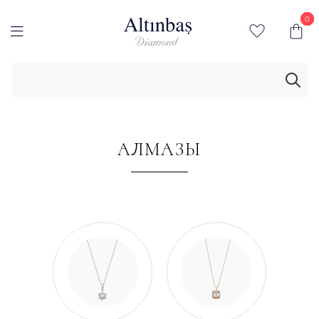
0
0
АЛМАЗЫ