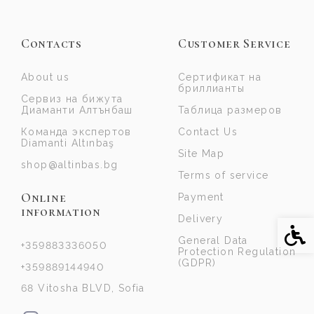
Contacts
Customer Service
About us
Сертификат на
бриллианты
Сервиз на бижута
Диаманти Алтънбаш
Таблица размеров
Команда экспертов
Contact Us
Diamanti Altınbaş
Site Map
shop@altinbas.bg
Terms of service
Online
Payment
information
Delivery
Acce
General Data
+359883336050
Protection Regulation
(GDPR)
+359889144940
68 Vitosha BLVD, Sofia